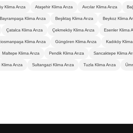
y Klima Arıza
Ataşehir Klima Arıza
Avcılar Klima Arıza
Bağ
Bayrampaşa Klima Arıza
Beşiktaş Klima Arıza
Beykoz Klima Ar
Çatalca Klima Arıza
Çekmeköy Klima Arıza
Esenler Klima A
iosmanpaşa Klima Arıza
Güngören Klima Arıza
Kadıköy Klima
Maltepe Klima Arıza
Pendik Klima Arıza
Sancaktepe Klima Ar
i Klima Arıza
Sultangazi Klima Arıza
Tuzla Klima Arıza
Ümr