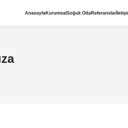
Anasayfa
Kurumsal
Soğuk Oda
Referanslar
İletiş
ıza