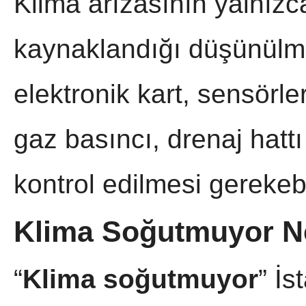
Klima arızasının yalnızc
kaynaklandığı düşünülme
elektronik kart, sensörle
gaz basıncı, drenaj hatt
kontrol edilmesi gerekebi
Klima Soğutmuyor Ne
“
Klima soğutmuyor
” İs