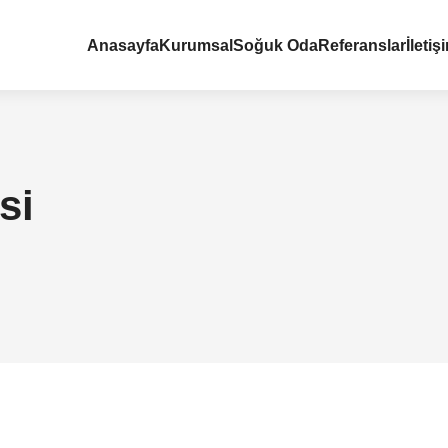
Anasayfa
Kurumsal
Soğuk Oda
Referanslar
İletiş
si