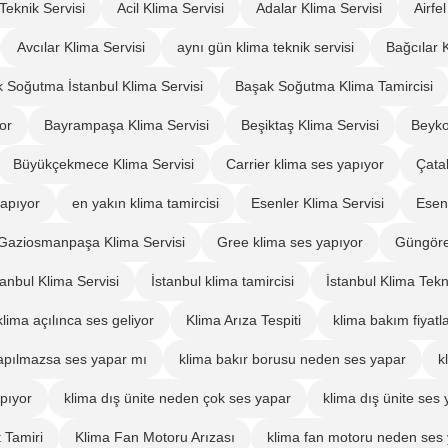
Teknik Servisi
Acil Klima Servisi
Adalar Klima Servisi
Airfe
Avcılar Klima Servisi
aynı gün klima teknik servisi
Bağcılar 
 Soğutma İstanbul Klima Servisi
Başak Soğutma Klima Tamircisi
or
Bayrampaşa Klima Servisi
Beşiktaş Klima Servisi
Beyko
Büyükçekmece Klima Servisi
Carrier klima ses yapıyor
Çatal
apıyor
en yakın klima tamircisi
Esenler Klima Servisi
Esen
Gaziosmanpaşa Klima Servisi
Gree klima ses yapıyor
Güngöre
tanbul Klima Servisi
İstanbul klima tamircisi
İstanbul Klima Tekn
klima açılınca ses geliyor
Klima Arıza Tespiti
klima bakım fiyatl
apılmazsa ses yapar mı
klima bakır borusu neden ses yapar
k
apıyor
klima dış ünite neden çok ses yapar
klima dış ünite ses 
 Tamiri
Klima Fan Motoru Arızası
klima fan motoru neden ses