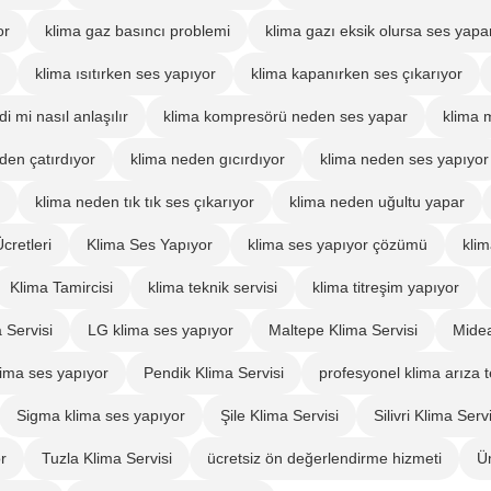
or
klima gaz basıncı problemi
klima gazı eksik olursa ses yapa
klima ısıtırken ses yapıyor
klima kapanırken ses çıkarıyor
i mi nasıl anlaşılır
klima kompresörü neden ses yapar
klima 
den çatırdıyor
klima neden gıcırdıyor
klima neden ses yapıyor
klima neden tık tık ses çıkarıyor
klima neden uğultu yapar
cretleri
Klima Ses Yapıyor
klima ses yapıyor çözümü
kli
Klima Tamircisi
klima teknik servisi
klima titreşim yapıyor
Servisi
LG klima ses yapıyor
Maltepe Klima Servisi
Midea
ima ses yapıyor
Pendik Klima Servisi
profesyonel klima arıza t
Sigma klima ses yapıyor
Şile Klima Servisi
Silivri Klima Servi
r
Tuzla Klima Servisi
ücretsiz ön değerlendirme hizmeti
Ü