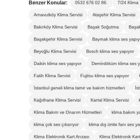
Benzer Konular:
0532 676 02 86.
7/24 Klima 
Arnavutköy Klima Servisi
Ataşehir Klima Servisi
Bakırköy Klima Servisi
Başak Soğutma
Başak
Başakşehir Klima Servisi
Baymak klima ses yapıy
Beyoğlu Klima Servisi
Bosch klima ses yapıyor
Daikin klima ses yapıyor
Demirdöküm klima ses y
Fatih Klima Servisi
Fujitsu klima ses yapıyor
İstanbul geneli klima tamir ve bakım hizmetleri
İs
Kağıthane Klima Servisi
Kartal Klima Servisi
Klima Bakım ve Onarım Hizmetleri
klima bakım y
klima çok ses çıkarıyor
klima dış ünite fanı ses y
Klima Elektronik Kart Arızası
Klima Elektronik Kart