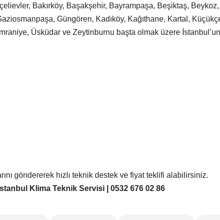
Bahçelievler, Bakırköy, Başakşehir, Bayrampaşa, Beşiktaş, Beyk
 Gaziosmanpaşa, Güngören, Kadıköy, Kağıthane, Kartal, Küçükç
a, Ümraniye, Üsküdar ve Zeytinburnu başta olmak üzere İstanbul’u
ı göndererek hızlı teknik destek ve fiyat teklifi alabilirsiniz.
tanbul Klima Teknik Servisi | 0532 676 02 86