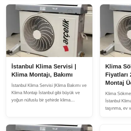
için paslanmaz...
İstanbul Klima Servisi |
Klima S
Klima Montajı, Bakımı
Fiyatları
Montaj Üc
İstanbul Klima Servisi |Klima Bakımı ve
Klima Montajı İstanbul gibi büyük ve
Klima Sökme 
yoğun nüfuslu bir şehirde klima
İstanbul Kli
sistemleri; evlerde, iş...
taşınma, ev ve
tadilat ya da..